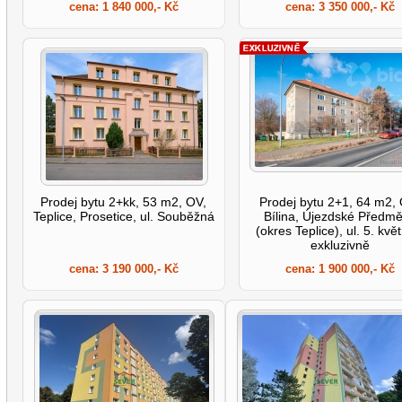
cena:
1 840 000,- Kč
cena:
3 350 000,- Kč
Prodej bytu 2+kk, 53 m2, OV,
Prodej bytu 2+1, 64 m2,
Teplice, Prosetice, ul. Souběžná
Bílina, Újezdské Předmě
(okres Teplice), ul. 5. kvě
exkluzivně
cena:
3 190 000,- Kč
cena:
1 900 000,- Kč