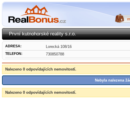
První kutnohorské reality s.r.o.
ADRESA:
Lorecká 108/16
TELEFON:
730850788
Nalezeno 0 odpovídajících nemovitostí.
Nebyla nalezena žá
Nalezeno 0 odpovídajících nemovitostí.