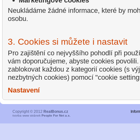
Marketingové cookies
Neukládáme žádné informace, které by mohly
osobu.
3. Cookies si můžete i nastavit
Pro zajištění co nejvyššího pohodlí při použ
vám doporučujeme, abyste cookies povolili
zablokovat každou z kategorií cookies (s v
nezbytných cookies) pomocí "cookie setting
Nastavení
Copyright © 2012
RealBonus.cz
Infor
tvorba www stránek
People For Net a.s.