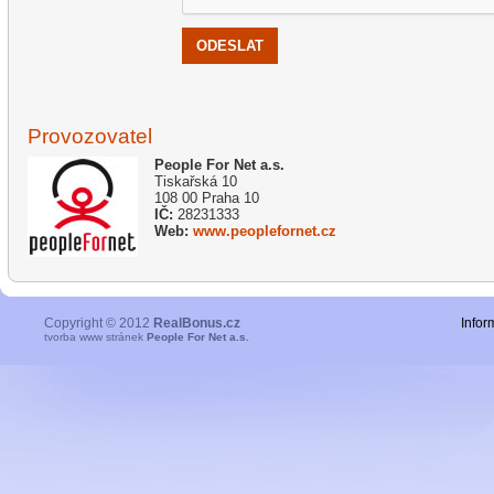
ODESLAT
Provozovatel
People For Net a.s.
Tiskařská 10
108 00 Praha 10
IČ:
28231333
Web:
www.peoplefornet.cz
Copyright © 2012
RealBonus.cz
Infor
tvorba www stránek
People For Net a.s.