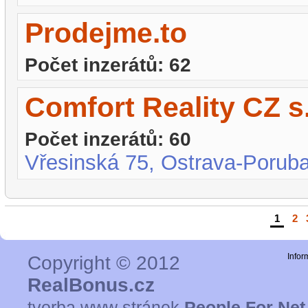
Prodejme.to
Počet inzerátů: 62
Comfort Reality CZ s.
Počet inzerátů: 60
Vřesinská 75, Ostrava-Porub
1
|
2
|
Copyright © 2012
Infor
RealBonus.cz
tvorba www stránek
People For Net 