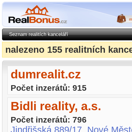
Seznam realitích kanceláří
nalezeno 155 realitních kance
dumrealit.cz
Počet inzerátů: 915
Bidli reality, a.s.
Počet inzerátů: 796
Jindřišská 889/17, Nové Měst