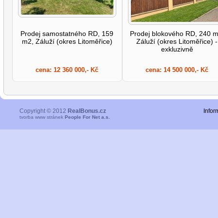
Prodej samostatného RD, 159
Prodej blokového RD, 240 m
m2, Záluží (okres Litoměřice)
Záluží (okres Litoměřice) -
exkluzivně
cena:
12 360 000,- Kč
cena:
14 500 000,- Kč
Copyright © 2012
RealBonus.cz
Infor
tvorba www stránek
People For Net a.s.