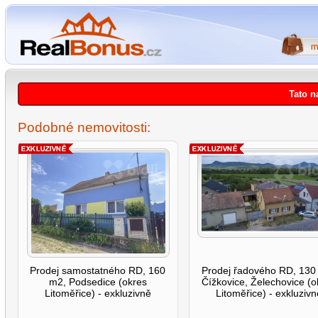
Tato n
Podobné nemovitosti:
Prodej samostatného RD, 160
Prodej řadového RD, 130
m2, Podsedice (okres
Čížkovice, Želechovice (o
Litoměřice) - exkluzivně
Litoměřice) - exkluzivn