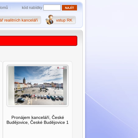
kód nabídky
domů
Pronájem kanceláří, České
Budějovice, České Budějovice 1