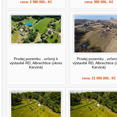
cena:
2 980 000,- Kč
cena:
980 000,- Kč
Prodej pozemku , určený k
Prodej pozemku , určen
výstavbě RD, Albrechtice (okres
výstavbě RD, Albrechtice (
Karviná)
Karviná)
cena:
21 000 000,- Kč