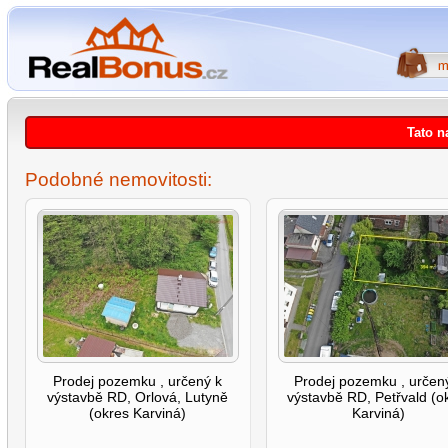
Tato n
Podobné nemovitosti:
Prodej pozemku , určený k
Prodej pozemku , určen
výstavbě RD, Orlová, Lutyně
výstavbě RD, Petřvald (o
(okres Karviná)
Karviná)