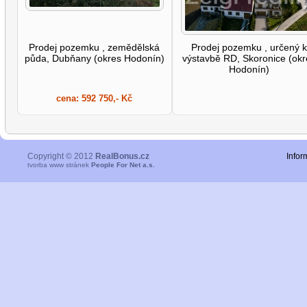
Prodej pozemku , zemědělská
Prodej pozemku , určený 
půda, Dubňany (okres Hodonín)
výstavbě RD, Skoronice (ok
Hodonín)
cena:
592 750,- Kč
Copyright © 2012
RealBonus.cz
Infor
tvorba www stránek
People For Net a.s.