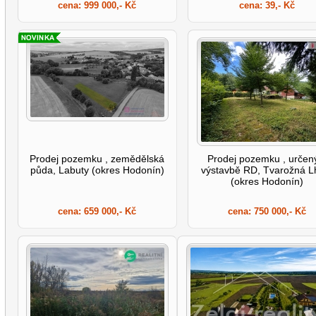
cena:
999 000,- Kč
cena:
39,- Kč
Prodej pozemku , zemědělská
Prodej pozemku , určen
půda, Labuty (okres Hodonín)
výstavbě RD, Tvarožná L
(okres Hodonín)
cena:
659 000,- Kč
cena:
750 000,- Kč