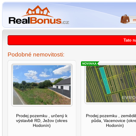
Tato n
Podobné nemovitosti:
Prodej pozemku , určený k
Prodej pozemku , zemědě
výstavbě RD, Ježov (okres
půda, Vacenovice (okr
Hodonín)
Hodonín)