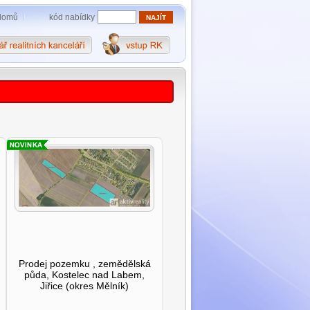
kód nabídky
domů
Prodej pozemku , zemědělská
půda, Kostelec nad Labem,
Jiřice (okres Mělník)