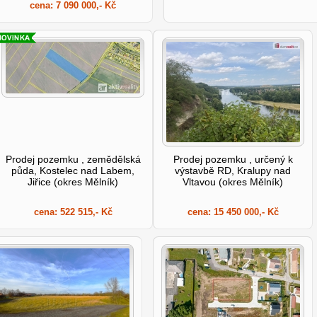
cena:
7 090 000,- Kč
Prodej pozemku , zemědělská
Prodej pozemku , určený k
půda, Kostelec nad Labem,
výstavbě RD, Kralupy nad
Jiřice (okres Mělník)
Vltavou (okres Mělník)
cena:
522 515,- Kč
cena:
15 450 000,- Kč