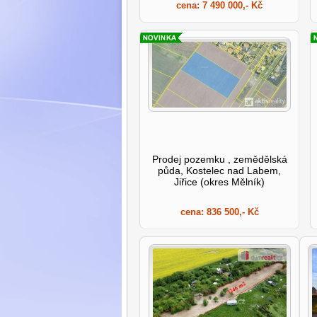
cena:
7 490 000,- Kč
Prodej pozemku , zemědělská
půda, Kostelec nad Labem,
Jiřice (okres Mělník)
cena:
836 500,- Kč