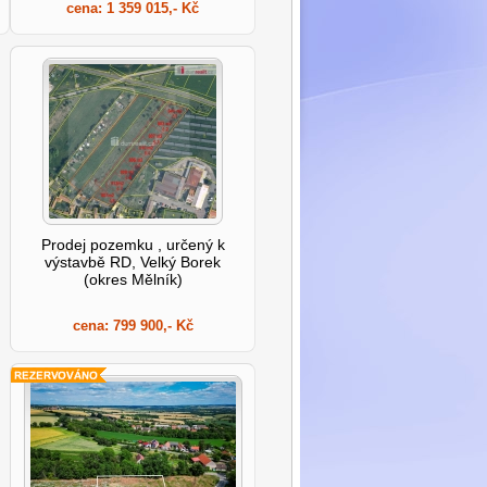
cena:
1 359 015,- Kč
Prodej pozemku , určený k
výstavbě RD, Velký Borek
(okres Mělník)
cena:
799 900,- Kč