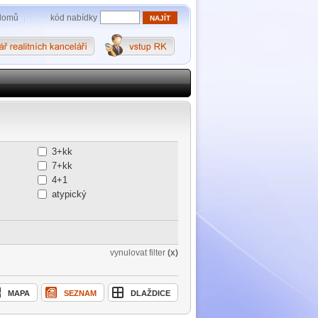
kód nabídky
domů
3+kk
7+kk
4+1
atypický
vynulovat filter
(x)
MAPA
SEZNAM
DLAŽDICE