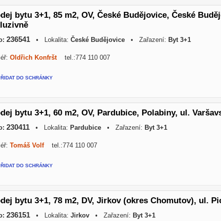
dej bytu 3+1, 85 m2, OV, České Budějovice, České Budějov
luzivně
236541
o:
• Lokalita:
České Budějovice
• Zařazení:
Byt 3+1
éř:
Oldřich Konfršt
tel.:774 110 007
PŘIDAT DO SCHRÁNKY
dej bytu 3+1, 60 m2, OV, Pardubice, Polabiny, ul. Varšav
230411
o:
• Lokalita:
Pardubice
• Zařazení:
Byt 3+1
éř:
Tomáš Volf
tel.:774 110 007
PŘIDAT DO SCHRÁNKY
dej bytu 3+1, 78 m2, DV, Jirkov (okres Chomutov), ul. Pi
236151
o:
• Lokalita:
Jirkov
• Zařazení:
Byt 3+1