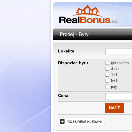
Prodej - Byty
Lokalita
Dispozice bytu
garsoniéra
4+kk
1+1
5+1
jiný
Cena
+
ROZŠÍŘENÉ HLEDÁNÍ