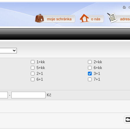
1+kk
2+kk
5+kk
6+kk
2+1
3+1
6+1
7+1
-
Kč