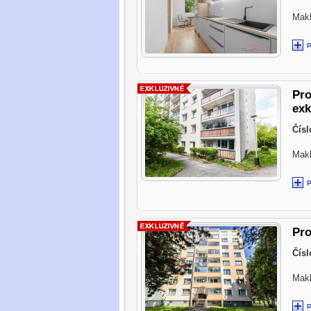
Makl
Pro
exk
Čísl
Makl
Pro
Čísl
Makl