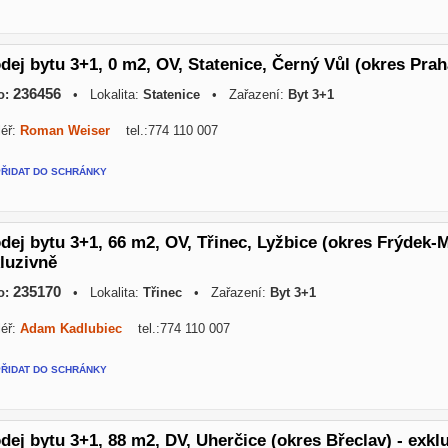
dej bytu 3+1, 0 m2, OV, Statenice, Černý Vůl (okres Prah
236456
o:
• Lokalita:
Statenice
• Zařazení:
Byt 3+1
éř:
Roman Weiser
tel.:774 110 007
PŘIDAT DO SCHRÁNKY
dej bytu 3+1, 66 m2, OV, Třinec, Lyžbice (okres Frýdek-Mí
luzivně
235170
o:
• Lokalita:
Třinec
• Zařazení:
Byt 3+1
éř:
Adam Kadlubiec
tel.:774 110 007
PŘIDAT DO SCHRÁNKY
dej bytu 3+1, 88 m2, DV, Uherčice (okres Břeclav) - exkl