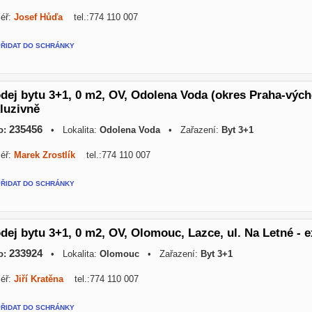
éř:
Josef Hůďa
tel.:774 110 007
PŘIDAT DO SCHRÁNKY
dej bytu 3+1, 0 m2, OV, Odolena Voda (okres Praha-výcho
luzivně
235456
o:
• Lokalita:
Odolena Voda
• Zařazení:
Byt 3+1
éř:
Marek Zrostlík
tel.:774 110 007
PŘIDAT DO SCHRÁNKY
dej bytu 3+1, 0 m2, OV, Olomouc, Lazce, ul. Na Letné - 
233924
o:
• Lokalita:
Olomouc
• Zařazení:
Byt 3+1
éř:
Jiří Kratěna
tel.:774 110 007
PŘIDAT DO SCHRÁNKY