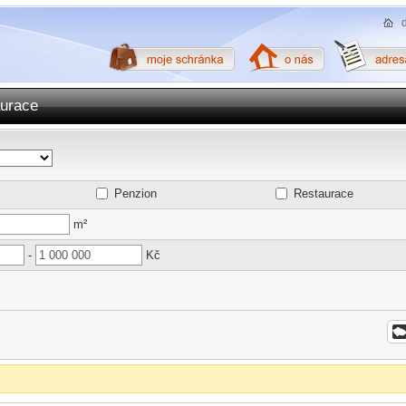
aurace
Penzion
Restaurace
m²
-
Kč