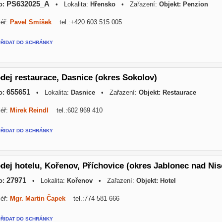
PS632025_A
o:
• Lokalita:
Hřensko
• Zařazení:
Objekt: Penzion
éř:
Pavel Smíšek
tel.:+420 603 515 005
PŘIDAT DO SCHRÁNKY
dej restaurace, Dasnice (okres Sokolov)
655651
o:
• Lokalita:
Dasnice
• Zařazení:
Objekt: Restaurace
éř:
Mirek Reindl
tel.:602 969 410
PŘIDAT DO SCHRÁNKY
dej hotelu, Kořenov, Příchovice (okres Jablonec nad Nis
27971
o:
• Lokalita:
Kořenov
• Zařazení:
Objekt: Hotel
éř:
Mgr. Martin Čapek
tel.:774 581 666
PŘIDAT DO SCHRÁNKY