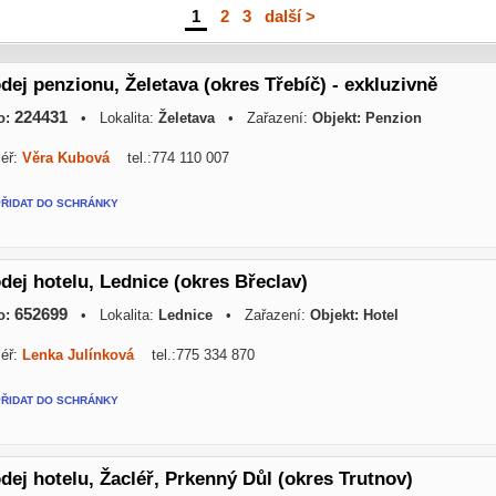
1
|
2
|
3
|
další >
dej penzionu, Želetava (okres Třebíč) - exkluzivně
224431
o:
• Lokalita:
Želetava
• Zařazení:
Objekt: Penzion
éř:
Věra Kubová
tel.:774 110 007
PŘIDAT DO SCHRÁNKY
dej hotelu, Lednice (okres Břeclav)
652699
o:
• Lokalita:
Lednice
• Zařazení:
Objekt: Hotel
éř:
Lenka Julínková
tel.:775 334 870
PŘIDAT DO SCHRÁNKY
dej hotelu, Žacléř, Prkenný Důl (okres Trutnov)