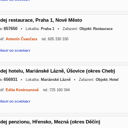
dej restaurace, Praha 1, Nové Město
657650
o:
• Lokalita:
Praha 1
• Zařazení:
Objekt: Restaurace
éř:
Antonín Čvančara
tel.:605 330 330
PŘIDAT DO SCHRÁNKY
dej hotelu, Mariánské Lázně, Úšovice (okres Cheb)
656931
o:
• Lokalita:
Mariánské Lázně
• Zařazení:
Objekt: Hotel
éř:
Edita Kostrounová
tel.:725 160 344
PŘIDAT DO SCHRÁNKY
dej penzionu, Hřensko, Mezná (okres Děčín)