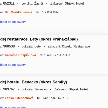
652311
o:
• Lokalita:
Žacléř
• Zařazení:
Objekt: Hotel
éř:
Bc. Monika Veselá
tel.:777 851 007
PŘIDAT DO SCHRÁNKY
dej restaurace, Lety (okres Praha-západ)
960539
o:
• Lokalita:
Lety
• Zařazení:
Objekt: Restaurace
éř:
Karolína Pospíšilová
tel.:+420 777 367 367
PŘIDAT DO SCHRÁNKY
dej hotelu, Benecko (okres Semily)
989767
o:
• Lokalita:
Benecko
• Zařazení:
Objekt: Hotel
éř:
Lenka Erlebachová
tel.:+420 734 267 713
PŘIDAT DO SCHRÁNKY