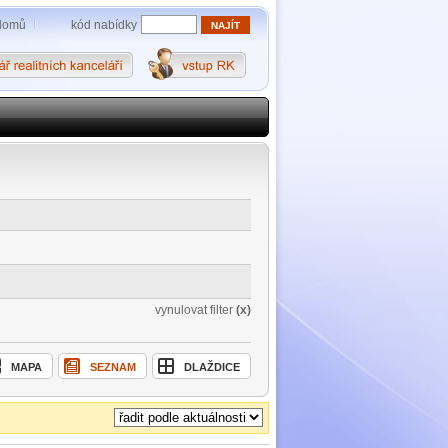
kód nabídky
domů
vynulovat filter
(x)
MAPA
SEZNAM
DLAŽDICE