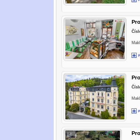
Pro
Čísl
Makl
Pro
Čísl
Makl
Pro