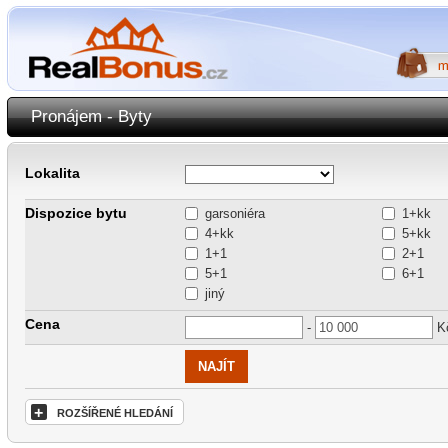
Pronájem - Byty
Lokalita
Dispozice bytu
garsoniéra
1+kk
4+kk
5+kk
1+1
2+1
5+1
6+1
jiný
Cena
-
K
+
ROZŠÍŘENÉ HLEDÁNÍ