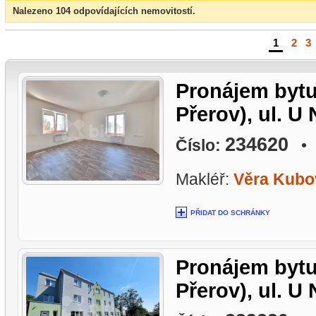
Nalezeno 104 odpovídajících nemovitostí.
1
|
2
|
3
Pronájem bytu
Přerov), ul. U
234620
Číslo:
• L
Makléř:
Věra Kubo
PŘIDAT DO SCHRÁNKY
Pronájem bytu
Přerov), ul. U