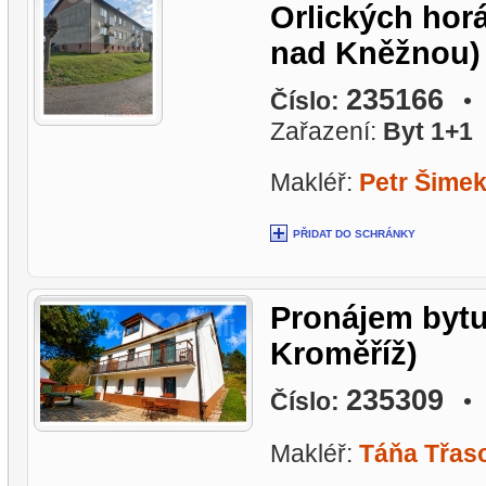
Orlických hor
nad Kněžnou)
235166
Číslo:
• L
Zařazení:
Byt 1+1
Makléř:
Petr Šime
PŘIDAT DO SCHRÁNKY
Pronájem bytu
Kroměříž)
235309
Číslo:
• L
Makléř:
Táňa Třas