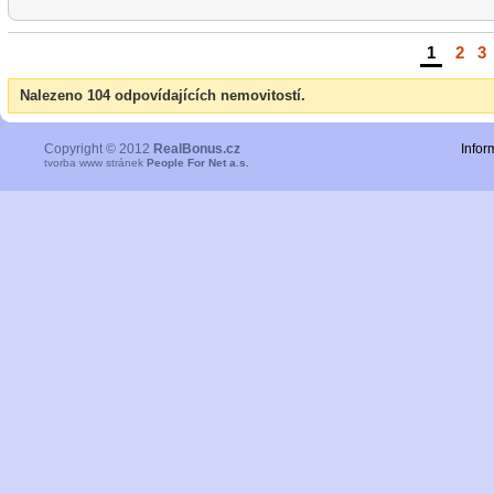
1
|
2
|
3
Nalezeno 104 odpovídajících nemovitostí.
Copyright © 2012
RealBonus.cz
Infor
tvorba www stránek
People For Net a.s.