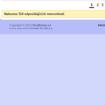
1
|
2
|
3
Nalezeno 314 odpovídajících nemovitostí.
Copyright © 2012
RealBonus.cz
Infor
tvorba www stránek
People For Net a.s.