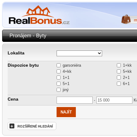
Pronájem - Byty
Lokalita
Dispozice bytu
garsoniéra
1+kk
4+kk
5+kk
1+1
2+1
5+1
6+1
jiný
Cena
-
K
+
ROZŠÍŘENÉ HLEDÁNÍ