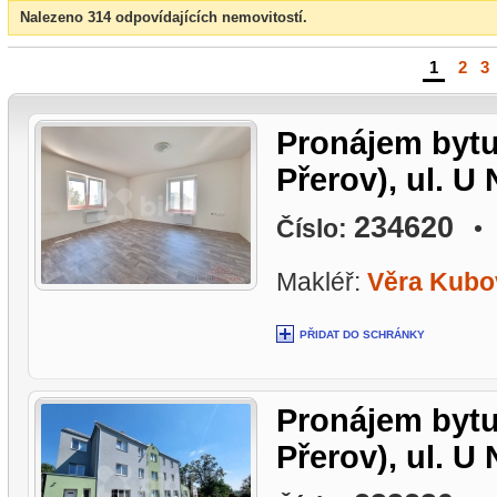
Nalezeno 314 odpovídajících nemovitostí.
1
|
2
|
3
Pronájem bytu
Přerov), ul. U
234620
Číslo:
• L
Makléř:
Věra Kubo
PŘIDAT DO SCHRÁNKY
Pronájem bytu
Přerov), ul. U