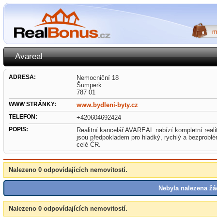
Avareal
ADRESA:
Nemocniční 18
Šumperk
787 01
WWW STRÁNKY:
www.bydleni-byty.cz
TELEFON:
+420604692424
POPIS:
Realitní kancelář AVAREAL nabízí kompletní reali
jsou předpokladem pro hladký, rychlý a bezproblé
celé ČR.
Nalezeno 0 odpovídajících nemovitostí.
Nebyla nalezena žá
Nalezeno 0 odpovídajících nemovitostí.