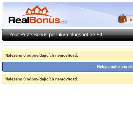
Your Prize Bonus polrukvo.blogspot.ae F4
Nalezeno 0 odpovídajících nemovitostí.
Nebyla nalezena žá
Nalezeno 0 odpovídajících nemovitostí.