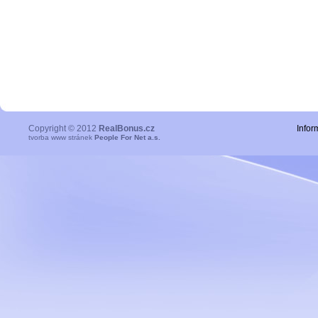
Copyright © 2012
RealBonus.cz
Infor
tvorba www stránek
People For Net a.s.