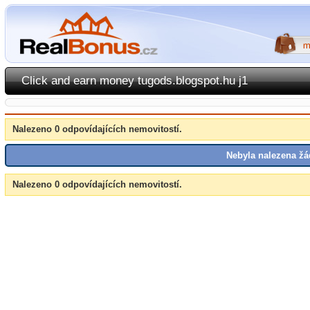
Click and earn money tugods.blogspot.hu j1
Nalezeno 0 odpovídajících nemovitostí.
Nebyla nalezena žá
Nalezeno 0 odpovídajících nemovitostí.