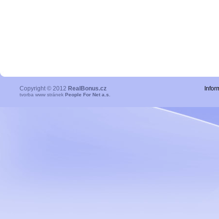
Copyright © 2012
RealBonus.cz
Infor
tvorba www stránek
People For Net a.s.