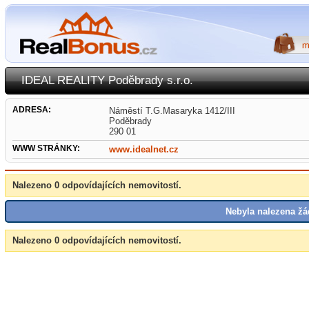
IDEAL REALITY Poděbrady s.r.o.
ADRESA:
Náměstí T.G.Masaryka 1412/III
Poděbrady
290 01
WWW STRÁNKY:
www.idealnet.cz
Nalezeno 0 odpovídajících nemovitostí.
Nebyla nalezena žá
Nalezeno 0 odpovídajících nemovitostí.