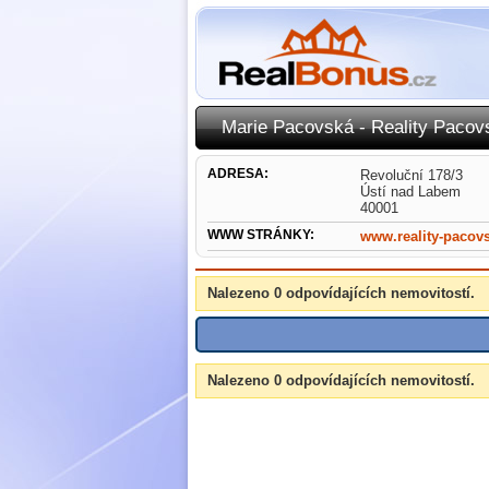
Marie Pacovská - Reality Pacov
ADRESA:
Revoluční 178/3
Ústí nad Labem
40001
WWW STRÁNKY:
www.reality-pacov
Nalezeno 0 odpovídajících nemovitostí.
Nalezeno 0 odpovídajících nemovitostí.