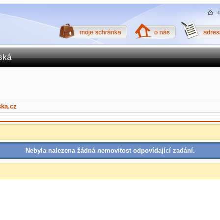
ská
ska.cz
Nebyla nalezena žádná nemovitost odpovídající zadání.