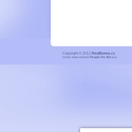
Copyright © 2012
RealBonus.cz
tvorba www stránek
People For Net a.s.