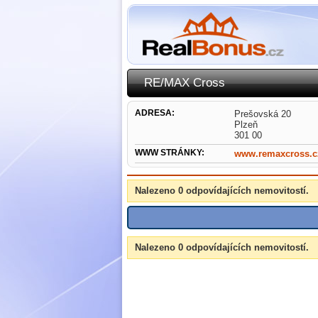
RE/MAX Cross
ADRESA:
Prešovská 20
Plzeň
301 00
WWW STRÁNKY:
www.remaxcross.c
Nalezeno 0 odpovídajících nemovitostí.
Nalezeno 0 odpovídajících nemovitostí.