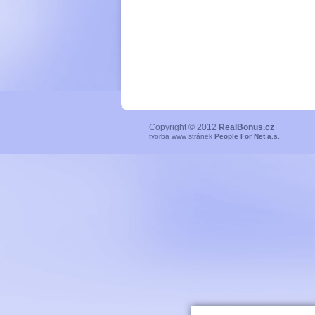
Copyright © 2012
RealBonus.cz
tvorba www stránek
People For Net a.s.