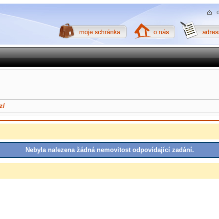
z/
Nebyla nalezena žádná nemovitost odpovídající zadání.