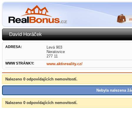
David Horáček
ADRESA:
Levá 903
Neratovice
277 11
WWW STRÁNKY:
www.aktivreality.cz/
Nalezeno 0 odpovídajících nemovitostí.
Nebyla nalezena žá
Nalezeno 0 odpovídajících nemovitostí.