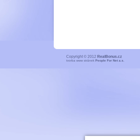
Copyright © 2012
RealBonus.cz
tvorba www stránek
People For Net a.s.