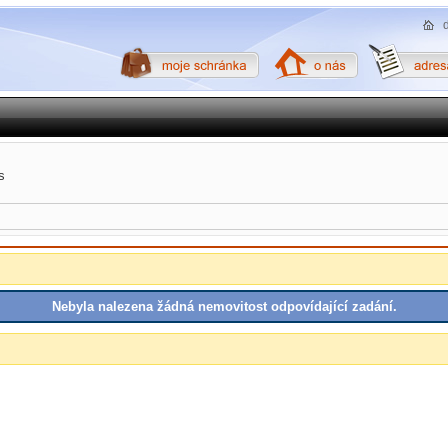
s
Nebyla nalezena žádná nemovitost odpovídající zadání.