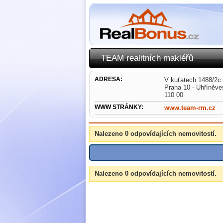
TEAM realitních makléřů
ADRESA:
V kuťatech 1488/2c
Praha 10 - Uhříněve
110 00
WWW STRÁNKY:
www.team-rm.cz
Nalezeno 0 odpovídajících nemovitostí.
Nalezeno 0 odpovídajících nemovitostí.