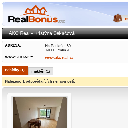
AKC Real - Kristýna Sekáčová
ADRESA:
Na Pankráci 30
14000 Praha 4
WWW STRÁNKY:
www.akc-real.cz
nabídky
(1)
makléři
(1)
Nalezeno 1 odpovídajících nemovitostí.