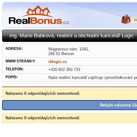
Ing. Marie Babková, realitní a obchodní kancelář Logic
ADRESA:
Wagnerovo nám. 1541,
266 01 Beroun
WWW STRÁNKY:
rklogic.cz
TELEFON:
+420 602 350 733
POPIS:
Naše realitní kancelář zajišťuje zprostředkování 
Nalezeno 0 odpovídajících nemovitostí.
Nebyla nalezena žá
Nalezeno 0 odpovídajících nemovitostí.