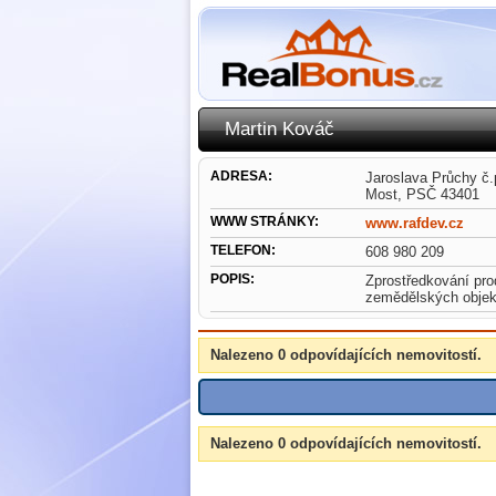
Martin Kováč
ADRESA:
Jaroslava Průchy č.
Most, PSČ 43401
WWW STRÁNKY:
www.rafdev.cz
TELEFON:
608 980 209
POPIS:
Zprostředkování pro
zemědělských objektů
Nalezeno 0 odpovídajících nemovitostí.
Nalezeno 0 odpovídajících nemovitostí.