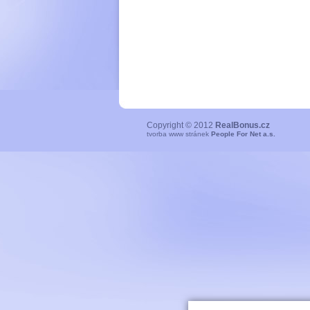
Copyright © 2012
RealBonus.cz
tvorba www stránek
People For Net a.s.