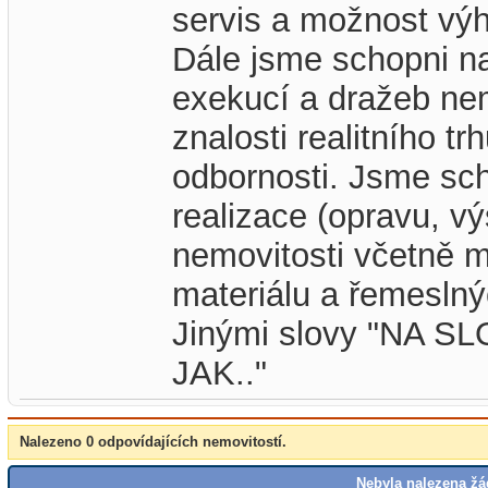
servis a možnost vý
Dále jsme schopni n
exekucí a dražeb nem
znalosti realitního t
odbornosti. Jsme sch
realizace (opravu, vý
nemovitosti včetně m
materiálu a řemeslný
Jinými slovy "NA 
JAK.."
Nalezeno 0 odpovídajících nemovitostí.
Nebyla nalezena žá