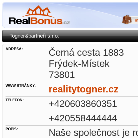
Togner&partneři s.r.o.
ADRESA:
Černá cesta 1883
Frýdek-Místek
73801
WWW STRÁNKY:
realitytogner.cz
TELEFON:
+420603860351
+420558444444
POPIS:
Naše společnost je r