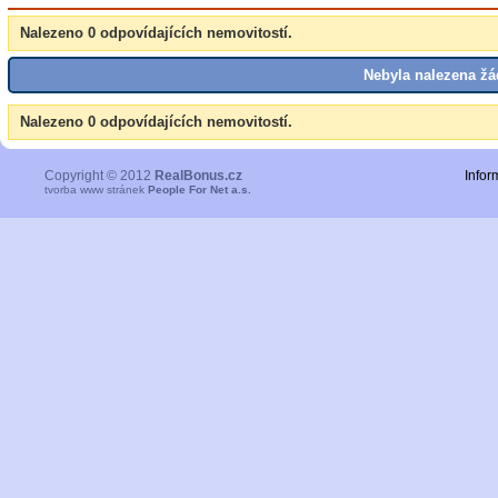
Nalezeno 0 odpovídajících nemovitostí.
Nebyla nalezena žá
Nalezeno 0 odpovídajících nemovitostí.
Copyright © 2012
RealBonus.cz
Infor
tvorba www stránek
People For Net a.s.