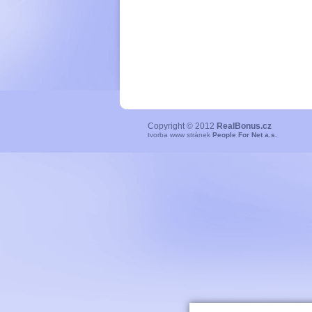
Copyright © 2012
RealBonus.cz
tvorba www stránek
People For Net a.s.