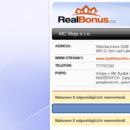
MC Moja s.r.o.
ADRESA:
Veleslavínova 3108
400 11 Ústí nad La
WWW STRÁNKY:
www.bydletrychle
TELEFON:
777707192
POPIS:
Vítejte v RK Bydlet 
NADŠENÝCH. Zabývám
poradenstvím, právn
Nalezeno 0 odpovídajících nemovitostí.
Nalezeno 0 odpovídajících nemovitostí.