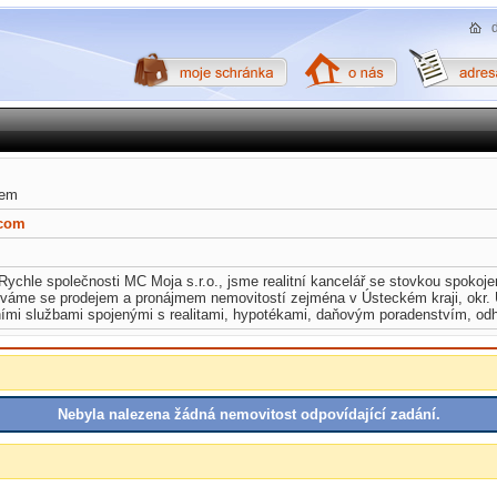
bem
.com
Rychle společnosti MC Moja s.r.o., jsme realitní kancelář se stovkou spokoje
e se prodejem a pronájmem nemovitostí zejména v Ústeckém kraji, okr. Ús
ími službami spojenými s realitami, hypotékami, daňovým poradenstvím, od
Nebyla nalezena žádná nemovitost odpovídající zadání.