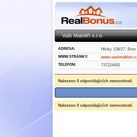
Vaši Makléři s.r.o.
ADRESA:
Hlinky 138/27, Brno
WWW STRÁNKY:
www.vasimakleri.c
TELEFON:
737224455
Nalezeno 0 odpovídajících nemovitostí.
Nalezeno 0 odpovídajících nemovitostí.