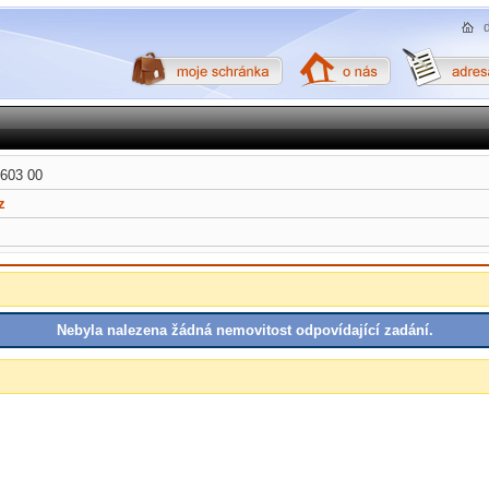
 603 00
z
Nebyla nalezena žádná nemovitost odpovídající zadání.