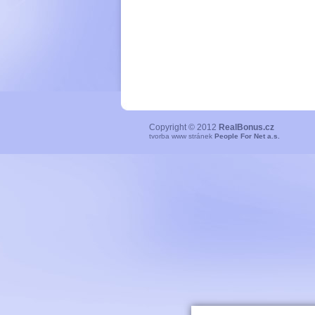
Copyright © 2012
RealBonus.cz
tvorba www stránek
People For Net a.s.