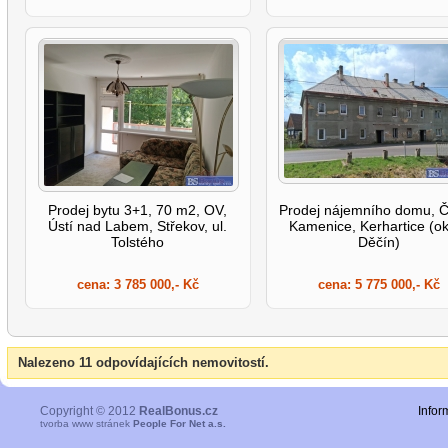
Prodej bytu 3+1, 70 m2, OV,
Prodej nájemního domu, 
Ústí nad Labem, Střekov, ul.
Kamenice, Kerhartice (o
Tolstého
Děčín)
cena:
3 785 000,- Kč
cena:
5 775 000,- Kč
Nalezeno 11 odpovídajících nemovitostí.
Copyright © 2012
RealBonus.cz
Infor
tvorba www stránek
People For Net a.s.