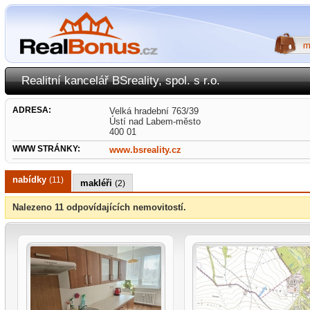
Realitní kancelář BSreality, spol. s r.o.
ADRESA:
Velká hradební 763/39
Ústí nad Labem-město
400 01
WWW STRÁNKY:
www.bsreality.cz
nabídky
(11)
makléři
(2)
Nalezeno 11 odpovídajících nemovitostí.