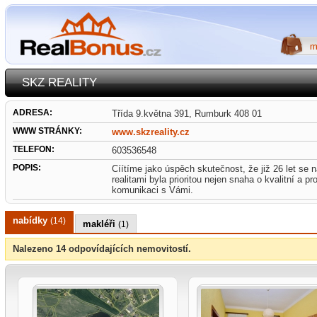
SKZ REALITY
ADRESA:
Třída 9.května 391, Rumburk 408 01
WWW STRÁNKY:
www.skzreality.cz
TELEFON:
603536548
POPIS:
Cíítíme jako úspěch skutečnost, že již 26 let se
realitami byla prioritou nejen snaha o kvalitní a 
komunikaci s Vámi.
nabídky
(14)
makléři
(1)
Nalezeno 14 odpovídajících nemovitostí.