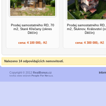
Prodej samostatného RD, 70
Prodej samostatného RD,
m2, Staré Křečany (okres
m2, Šluknov, Království (
Děčín)
Děčín)
cena:
4 100 000,- Kč
cena:
4 300 000,- Kč
Nalezeno 14 odpovídajících nemovitostí.
Copyright © 2012
RealBonus.cz
Infor
tvorba www stránek
People For Net a.s.