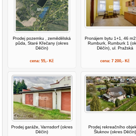
Prodej pozemku , zemědělská
Pronájem bytu 1+1, 46 m2
půda, Staré Křečany (okres
Rumburk, Rumburk 1 (ok
Děčín)
Děčín), ul. Pražská
cena:
55,- Kč
cena:
7 200,- Kč
Prodej garáže, Varnsdorf (okres
Prodej rekreačního objek
Děčín)
Šluknov (okres Děčín