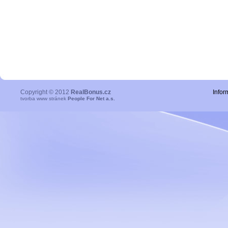
Copyright © 2012
RealBonus.cz
Infor
tvorba www stránek
People For Net a.s.