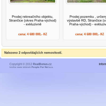
Prodej rekreačního objektu,
Prodej pozemku , určen
Strančice (okres Praha-východ)
výstavbě RD, Strančice (
- exkluzivně
Praha-východ) - exkluzi
cena:
4 680 000,- Kč
cena:
4 680 000,- Kč
Nalezeno 2 odpovídajících nemovitostí.
Copyright © 2012
RealBonus.cz
Infor
tvorba www stránek
People For Net a.s.