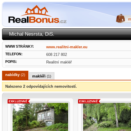
Michal Nesrsta, DiS.
WWW STRÁNKY:
www.realitni-makler.eu
TELEFON:
608 217 802
POPIS:
Realitní makléř
nabídky
(2)
makléři
(1)
Nalezeno 2 odpovídajících nemovitostí.