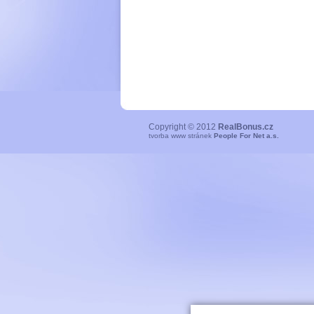
Copyright © 2012
RealBonus.cz
tvorba www stránek
People For Net a.s.