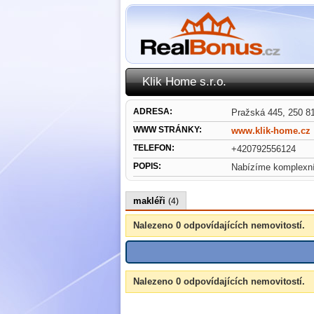
Klik Home s.r.o.
ADRESA:
Pražská 445, 250 8
WWW STRÁNKY:
www.klik-home.cz
TELEFON:
+420792556124
POPIS:
Nabízíme komplexní 
makléři
(4)
Nalezeno 0 odpovídajících nemovitostí.
Nalezeno 0 odpovídajících nemovitostí.