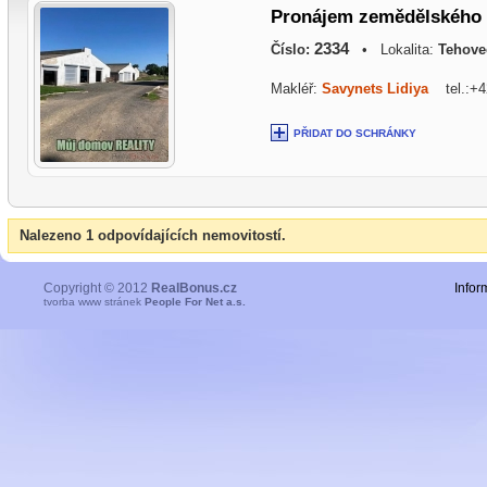
Pronájem zemědělského o
2334
Číslo:
• Lokalita:
Tehove
Makléř:
Savynets Lidiya
tel.:+4
PŘIDAT DO SCHRÁNKY
Nalezeno 1 odpovídajících nemovitostí.
Copyright © 2012
RealBonus.cz
Infor
tvorba www stránek
People For Net a.s.