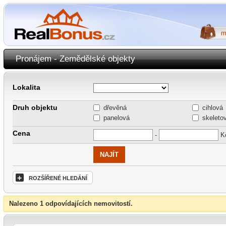
Pronájem - Zemědělské objekty
Lokalita
Druh objektu
dřevěná
cihlová
panelová
skeleto
Cena
-
K
+
ROZŠÍŘENÉ HLEDÁNÍ
Nalezeno 1 odpovídajících nemovitostí.