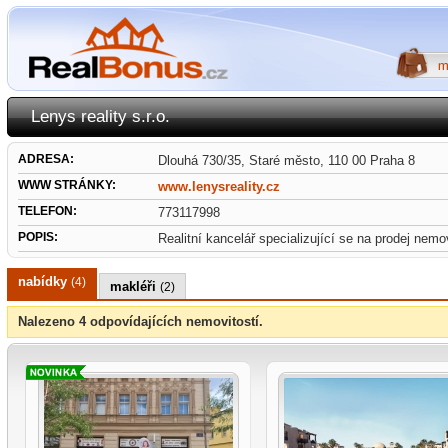
Lenys reality s.r.o.
ADRESA:
Dlouhá 730/35, Staré město, 110 00 Praha 8
WWW STRÁNKY:
www.lenysreality.cz
TELEFON:
773117998
POPIS:
Realitní kancelář specializující se na prodej nem
nabídky
(4)
makléři
(2)
Nalezeno 4 odpovídajících nemovitostí.